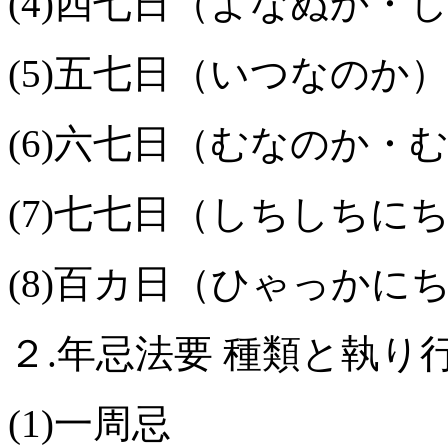
(4)四七日（よなぬか・
(5)五七日（いつなのか
(6)六七日（むなのか・
(7)七七日（しちしちに
(8)百カ日（ひゃっかに
２.年忌法要 種類と執り
(1)一周忌